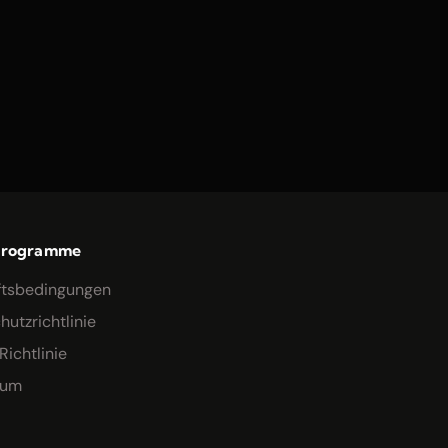
programme
ftsbedingungen
utzrichtlinie
ichtlinie
sum