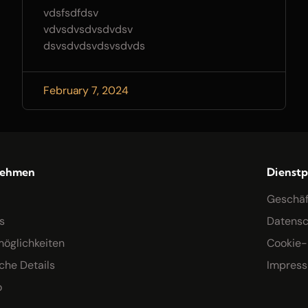
vdsfsdfdsv
vdvsdvsdvsdvdsv
dsvsdvdsvdsvsdvds
February 7, 2024
nehmen
Dienst
Geschä
s
Datensch
möglichkeiten
Cookie-R
che Details
Impres
o